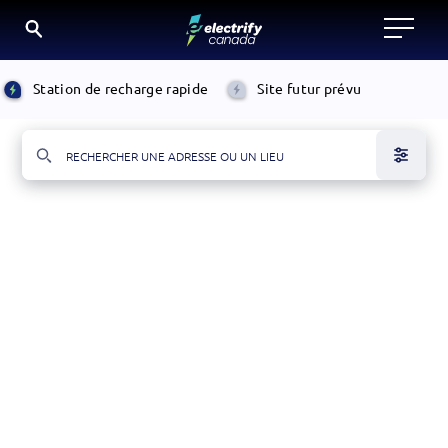
Skip
to
Localiser
PASSER
content
À
Station de recharge rapide
Site futur prévu
une
LA
RECHERCHE
D'UNE
borne
ADRESSE
OU
de
D'UN
EMPLACEMENT
recharge